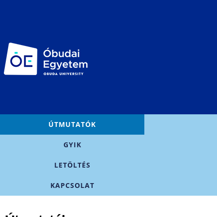
Ugrás a
tartalomra
Főmenü
ÚTMUTATÓK
GYIK
LETÖLTÉS
KAPCSOLAT