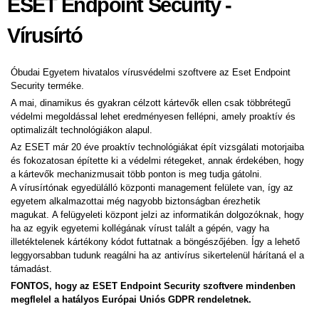
ESET Endpoint Security -
Vírusírtó
Óbudai Egyetem hivatalos vírusvédelmi szoftvere az Eset Endpoint
Security terméke.
A mai, dinamikus és gyakran célzott kártevők ellen csak többrétegű
védelmi megoldással lehet eredményesen fellépni, amely proaktív és
optimalizált technológiákon alapul.
Az ESET már 20 éve proaktív technológiákat épít vizsgálati motorjaiba
és fokozatosan építette ki a védelmi rétegeket, annak érdekében, hogy
a kártevők mechanizmusait több ponton is meg tudja gátolni.
A vírusírtónak egyedülálló központi management felülete van, így az
egyetem alkalmazottai még nagyobb biztonságban érezhetik
magukat.
A felügyeleti központ jelzi az informatikán dolgozóknak, hogy
ha az egyik egyetemi kollégának vírust talált a gépén, vagy ha
illetéktelenek kártékony kódot futtatnak a böngészőjében. Így a lehető
leggyorsabban tudunk reagálni ha az antivírus sikertelenül hárítaná el a
támadást.
FONTOS, hogy az ESET Endpoint Security szoftvere mindenben
megflelel a hatályos Európai Uniós GDPR rendeletnek.