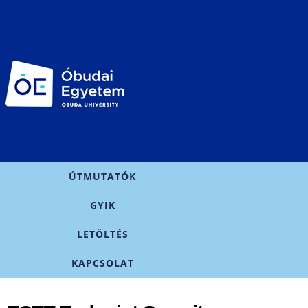
Ugrás a
tartalomra
Főmenü
ÚTMUTATÓK
GYIK
LETÖLTÉS
KAPCSOLAT