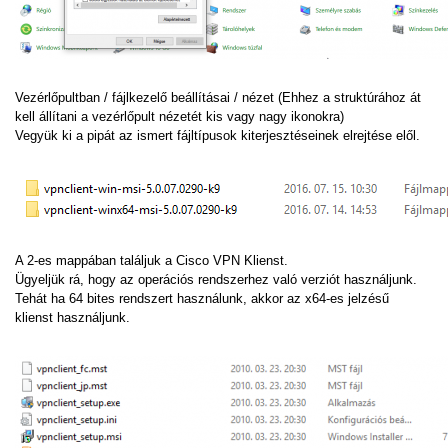
Vezérlőpultban / fájlkezelő beállításai / nézet (Ehhez a struktúrához át
kell állítani a vezérlőpult nézetét kis vagy nagy ikonokra)
Vegyük ki a pipát az ismert fájltípusok kiterjesztéseinek elrejtése elől.
A 2-es mappában találjuk a Cisco VPN Klienst.
Ügyeljük rá, hogy az operációs rendszerhez való verziót használjunk.
Tehát ha 64 bites rendszert használunk, akkor az x64-es jelzésű
klienst használjunk.