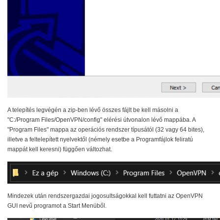
A telepítés legvégén a zip-ben lévő összes fájlt be kell másolni a
"C:/Program Files/OpenVPN/config" elérési útvonalon lévő mappába. A
"Program Files" mappa az operációs rendszer típusától (32 vagy 64 bites),
illetve a feltelepített nyelvektől (némely esetbe a Programfájlok feliratú
mappát kell keresni) függően változhat.
Mindezek után rendszergazdai jogosultságokkal kell futtatni az OpenVPN
GUI nevű programot a Start Menüből.