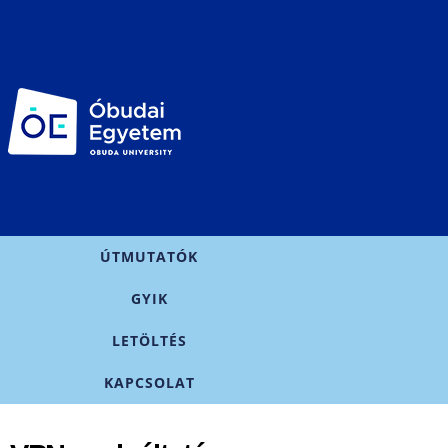
Ugrás a
tartalomra
Főmenü
ÚTMUTATÓK
GYIK
LETÖLTÉS
KAPCSOLAT