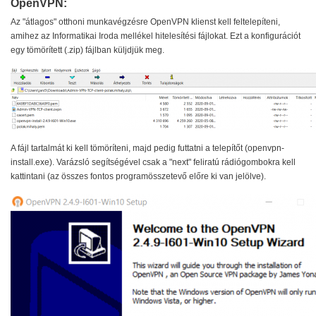
OpenVPN:
Az "átlagos" otthoni munkavégzésre OpenVPN klienst kell feltelepíteni,
amihez az Informatikai Iroda mellékel hitelesítési fájlokat. Ezt a konfigurációt
egy tömörített (.zip) fájlban küljdjük meg.
A fájl tartalmát ki kell tömöríteni, majd pedig futtatni a telepítőt (openvpn-
install.exe). Varázsló segítségével csak a "next" feliratú rádiógombokra kell
kattintani (az összes fontos programösszetevő előre ki van jelölve).