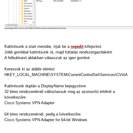
Kattintsunk a start menübe, írjuk be a
regedit
kifejezést.
Jobb gombbal kattintsunk rá, majd futtatás rendszergazdaként.
A felbukkanó ablakban válasszuk az igen gombot.
Keressük ki az alábbi elérést:
HKEY_LOCAL_MACHINE\SYSTEM\CurrentControlSet\Services\CVirtA
Kattintsunk duplán a DisplayName bejegyzésre
32 bites rendszereknél változtassuk meg az azonosító értékét a
következőre:
Cisco Systems VPN Adapter
64 bites rendszereknél, pedig a következőre:
Cisco Systems VPN Adapter for 64-bit Windows