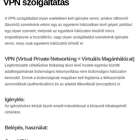
VPN szolgáltatás
A VPN szolgáltatást olyan esetekben kell igénybe venni, amikor otthonról
(távolról) szeretnénk elérni egy az egyetemi hálózatban levő gépet, például
egy olyan szervert, melynek az egyetemi hálózaton kívülről nincs
engedélyezve a hozzáférés, vagy olyan szolgáltatást szeretnénk igénybe
venni, mely csak egyetemi hálózatról érhető el.
VPN (Virtual Private Networking = Virtuális Magánhálózat)
Legfontosabb célkitűzése fizikailag távol lévő hostok egymás közötti
adatforgalmának biztonságos lebonyolítása nem biztonságos hálózaton
keresztül. Ennek a biztonságnak magában kell foglalnia a felhasználók
azonosítását (authentication) és az adatok titkosítását (encryption) is.
Igénylés:
Az igényléshez kérjük írjunk emailt induoklással a központi hibabajelntő
címünkre.
Belépés, használat: