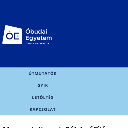
Ugrás a
tartalomra
Főmenü
ÚTMUTATÓK
GYIK
LETÖLTÉS
KAPCSOLAT