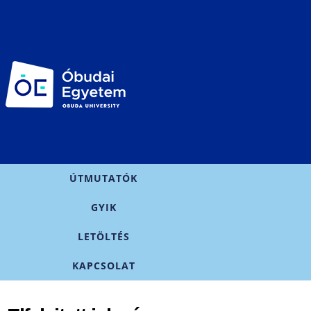
Ugrás a
tartalomra
Főmenü
ÚTMUTATÓK
GYIK
LETÖLTÉS
KAPCSOLAT