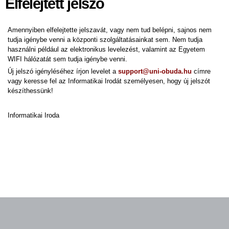
Elfelejtett jelszó
Amennyiben elfelejtette jelszavát, vagy nem tud belépni, sajnos nem
tudja igénybe venni a központi szolgáltatásainkat sem. Nem tudja
használni például az elektronikus levelezést, valamint az Egyetem
WIFI hálózatát sem tudja igénybe venni.
Új jelszó igényléséhez írjon levelet a
support@uni-obuda.hu
címre
vagy keresse fel
az Informatikai Irodát személyesen, hogy új jelszót
készíthessünk!
Informatikai Iroda