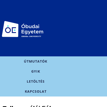
Ugrás a
tartalomra
Főmenü
ÚTMUTATÓK
GYIK
LETÖLTÉS
KAPCSOLAT