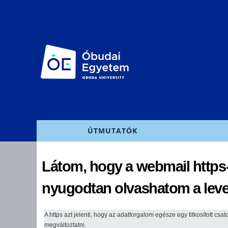
Főmenü
ÚTMUTATÓK
Látom, hogy a webmail https-
nyugodtan olvashatom a level
A https azt jelenti, hogy az adatforgalom egésze egy titkosított cs
megváltoztatni.