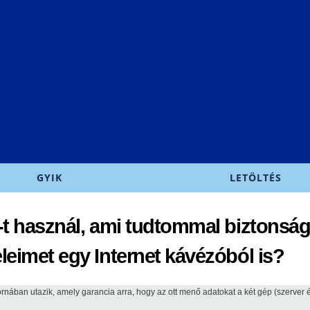
Ugrás a
tartalomra
GYIK
LETÖLTÉS
t használ, ami tudtommal biztonság
eimet egy Internet kávézóból is?
atornában utazik, amely garancia arra, hogy az ott menő adatokat a két gép (szerver 