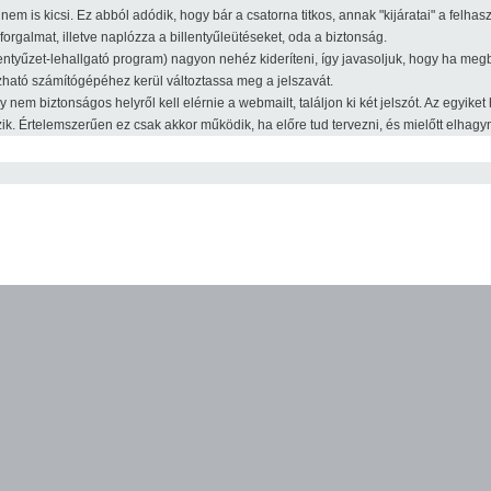
nem is kicsi. Ez abból adódik, hogy bár a csatorna titkos, annak "kijáratai" a felha
forgalmat, illetve naplózza a billentyűleütéseket, oda a biztonság.
ntyűzet-lehallgató program) nagyon nehéz kideríteni, így javasoljuk, hogy ha megbí
zható számítógépéhez kerül változtassa meg a jelszavát.
nem biztonságos helyről kell elérnie a webmailt, találjon ki két jelszót. Az egyike
. Értelemszerűen ez csak akkor működik, ha előre tud tervezni, és mielőtt elhagyná