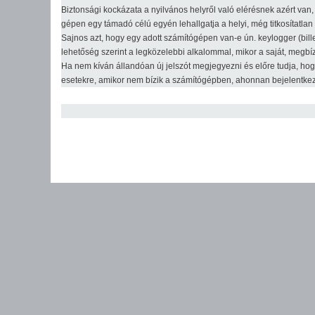
Biztonsági kockázata a nyilvános helyről való elérésnek azért van, 
gépen egy támadó célú egyén lehallgatja a helyi, még titkosítatlan 
Sajnos azt, hogy egy adott számítógépen van-e ún. keylogger (bille
lehetőség szerint a legközelebbi alkalommal, mikor a saját, megbí
Ha nem kíván állandóan új jelszót megjegyezni és előre tudja, hogy 
esetekre, amikor nem bízik a számítógépben, ahonnan bejelentkezik