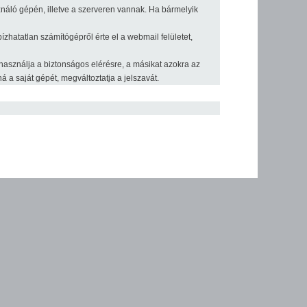
sználó gépén, illetve a szerveren vannak. Ha bármelyik
zhatatlan számítógépről érte el a webmail felületet,
t használja a biztonságos elérésre, a másikat azokra az
 a saját gépét, megváltoztatja a jelszavát.