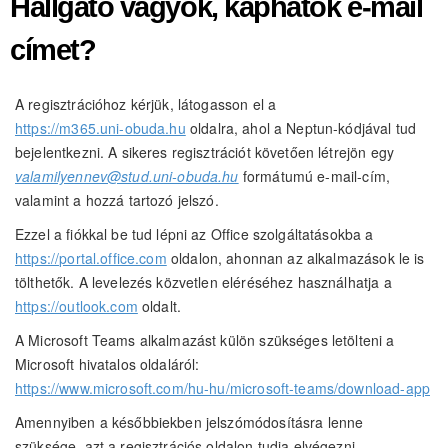
Hallgató vagyok, kaphatok e-mail
címet?
A regisztrációhoz kérjük, látogasson el a
https://m365.uni-obuda.hu
oldalra, ahol a Neptun-kódjával tud
bejelentkezni. A sikeres regisztrációt követően létrejön egy
valamilyennev@stud.uni-obuda.hu
formátumú e-mail-cím,
valamint a hozzá tartozó jelszó.
Ezzel a fiókkal be tud lépni az Office szolgáltatásokba a
https://portal.office.com
oldalon, ahonnan az alkalmazások le is
tölthetők. A levelezés közvetlen eléréséhez használhatja a
https://outlook.com
oldalt.
A Microsoft Teams alkalmazást külön szükséges letölteni a
Microsoft hivatalos oldaláról:
https://www.microsoft.com/hu-hu/microsoft-teams/download-app
Amennyiben a későbbiekben jelszómódosításra lenne
szüksége, azt a regisztrációs oldalon tudja elvégezni.