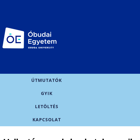
Ugrás a
tartalomra
Főmenü
ÚTMUTATÓK
GYIK
LETÖLTÉS
KAPCSOLAT